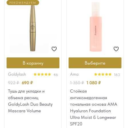
РЕКОМЕНДУЕМ
В корзину
Выберите
goldylash
ama
46
163
Оценка
4.91
Оценка
4.94
922
₽
690
₽
1 350
₽
1 080
₽
из 5
из 5
Тушь для укладки и
Стойкая
объема ресниц
антикомедогенная
GoldyLash Duo Beauty
тональная основа AMA
Mascara Volume
Hyaluron Foundation
Ultra Moist & Longwear
SPF20