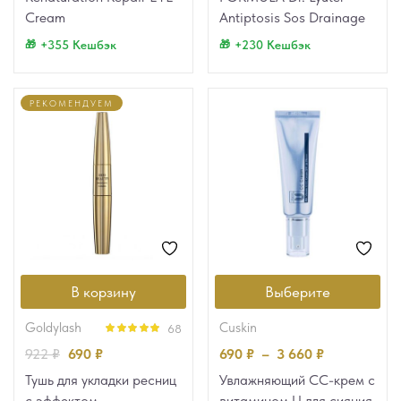
Cream
Antiptosis Sos Drainage
+355 Кешбэк
+230 Кешбэк
РЕКОМЕНДУЕМ
В корзину
Выберите
goldylash
cuskin
68
Оценка
4.90
922
₽
690
₽
690
₽
–
3 660
₽
из 5
Тушь для укладки ресниц
Увлажняющий CC-крем с
с эффектом
витамином U для сияния