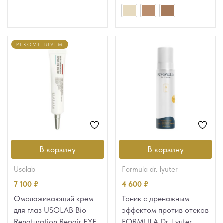
РЕКОМЕНДУЕМ
В корзину
В корзину
usolab
formula dr. lyuter
7 100
₽
4 600
₽
Омолаживающий крем
Тоник с дренажным
для глаз USOLAB Bio
эффектом против отеков
Renaturation Repair EYE
FORMULA Dr. Lyuter