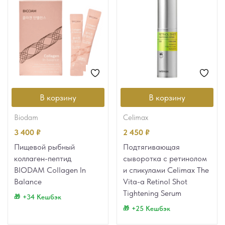
В корзину
В корзину
biodam
celimax
3 400
₽
2 450
₽
Пищевой рыбный
Подтягивающая
коллаген-пептид
сыворотка с ретинолом
BIODAM Collagen In
и спикулами Celimax The
Balance
Vita-a Retinol Shot
Tightening Serum
+34 Кешбэк
+25 Кешбэк