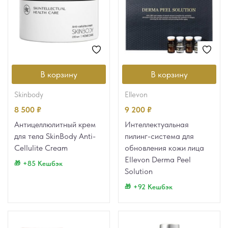
В корзину
В корзину
skinbody
ellevon
8 500
₽
9 200
₽
Антицеллюлитный крем
Интеллектуальная
для тела SkinBody Anti-
пилинг-система для
Cellulite Cream
обновления кожи лица
Ellevon Derma Peel
+85 Кешбэк
Solution
+92 Кешбэк