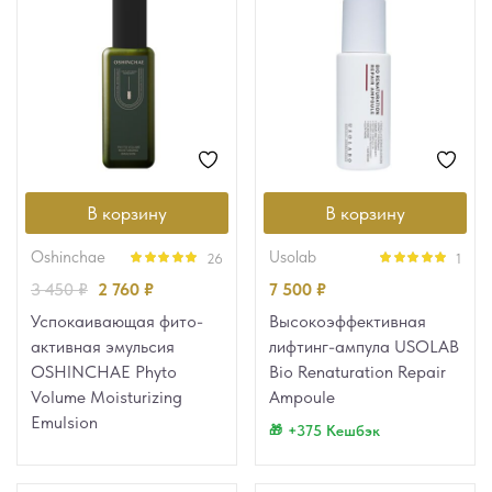
В корзину
В корзину
oshinchae
usolab
26
1
Оценка
4.96
Оценка
5.00
3 450
₽
2 760
₽
7 500
₽
из 5
из 5
Успокаивающая фито-
Высокоэффективная
активная эмульсия
лифтинг-ампула USOLAB
OSHINCHAE Phyto
Bio Renaturation Repair
Volume Moisturizing
Ampoule
Emulsion
+375 Кешбэк