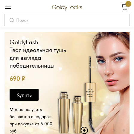
0
Вход
Username
GoldyLash
Твоя идеальная тушь
Password
для взгляда
победительницы
Запомнить меня
Забыли пароль?
690 ₽
Вход
Купить
Регистрация
Можно получить
бесплатно в подарок
при покупке от 5 000
Или войдите через
руб