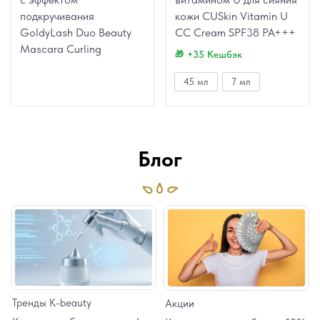
подкручивания
кожи CUSkin Vitamin U
GoldyLash Duo Beauty
CC Cream SPF38 PA+++
Mascara Curling
+35 Кешбэк
45 мл
7 мл
Блог
Тренды K-beauty
Акции