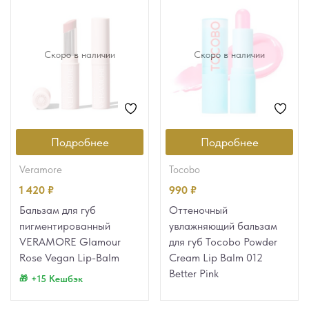
Скоро в наличии
Скоро в наличии
Подробнее
Подробнее
veramore
tocobo
1 420
₽
990
₽
Бальзам для губ
Оттеночный
пигментированный
увлажняющий бальзам
VERAMORE Glamour
для губ Tocobo Powder
Rose Vegan Lip-Balm
Cream Lip Balm 012
Better Pink
+15 Кешбэк