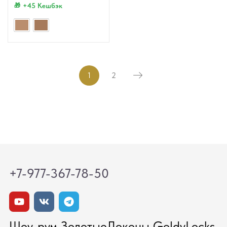
+45 Кешбэк
1
2
+7-977-367-78-50
Шоу-рум ЗолотыеЛоконы GoldyLocks