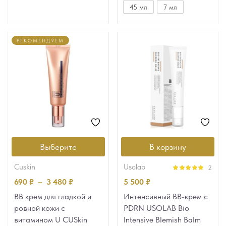
45 мл
7 мл
РЕКОМЕНДУЕМ
Выберите
В корзину
cuskin
usolab
2
Оценка
5.00
690
₽
–
3 480
₽
5 500
₽
из 5
ВВ крем для гладкой и
Интенсивный BB-крем с
ровной кожи с
PDRN USOLAB Bio
витамином U CUSkin
Intensive Blemish Balm