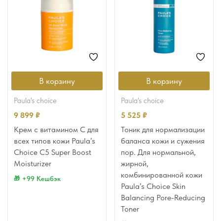
В корзину
В корзину
paula's choice
paula's choice
9 899
₽
5 525
₽
Крем c витамином С для
Тоник для нормализации
всех типов кожи Paula’s
баланса кожи и сужения
Choice C5 Super Boost
пор. Для нормальной,
Moisturizer
жирной,
комбинированной кожи
+99 Кешбэк
Paula’s Choice Skin
Balancing Pore-Reducing
Toner