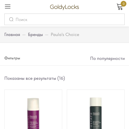
0
Вход
Username
Главная
—
Бренды
—
Paula's Choice
Password
Фильтры
По популярности
Запомнить меня
Забыли пароль?
Показаны все результаты (16)
Вход
Регистрация
Или войдите через