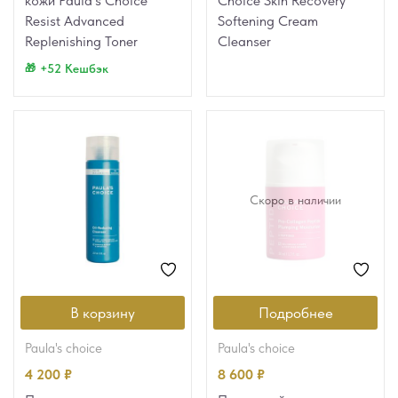
кожи Paula’s Choice
Choice Skin Recovery
Resist Advanced
Softening Cream
Replenishing Toner
Cleanser
+52 Кешбэк
Скоро в наличии
В корзину
Подробнее
paula's choice
paula's choice
4 200
₽
8 600
₽