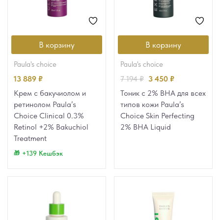
В корзину
В корзину
paula's choice
paula's choice
13 889
₽
7 194
₽
3 450
₽
Крем с бакучиолом и
Тоник с 2% BHA для всех
ретинолом Paula’s
типов кожи Paula’s
Choice Clinical 0.3%
Choice Skin Perfecting
Retinol +2% Bakuchiol
2% BHA Liquid
Treatment
+139 Кешбэк