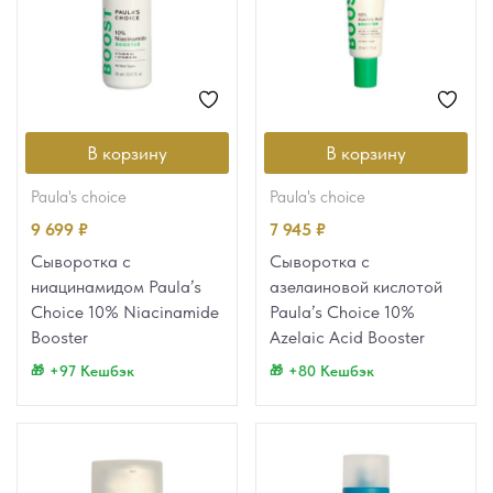
В корзину
В корзину
paula's choice
paula's choice
9 699
₽
7 945
₽
Сыворотка с
Сыворотка с
ниацинамидом Paula’s
азелаиновой кислотой
Choice 10% Niacinamide
Paula’s Choice 10%
Booster
Azelaic Acid Booster
+97 Кешбэк
+80 Кешбэк