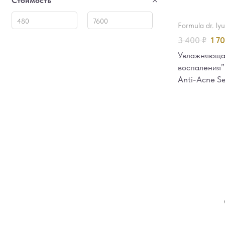
Стоимость
formula dr. ly
3 400
₽
1 7
Увлажняюща
воспаления”
Anti-Acne S