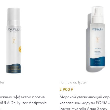
uter
formula dr. lyuter
2 900
₽
нажным эффектом против
Морской увлажняющий спр
ULA Dr. Lyuter Antiptosis
коллагеном медузы FORMU
e
Lyuter Hydrelis Aqua Spray