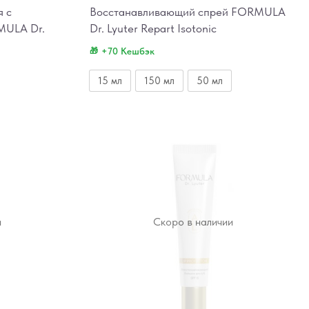
я с
Восстанавливающий спрей FORMULA
MULA Dr.
Dr. Lyuter Repart Isotonic
+70 Кешбэк
15 мл
150 мл
50 мл
и
Скоро в наличии