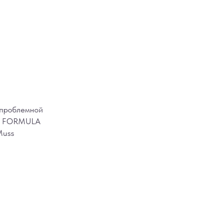
 проблемной
е” FORMULA
Muss