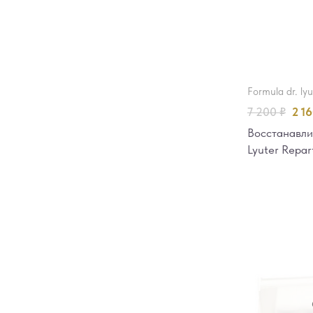
formula dr. ly
7 200
₽
2 1
Восстанавл
Lyuter Repar