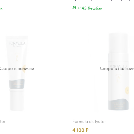
эк
+145 Кешбэк
Скоро в наличии
Скоро в наличи
uter
formula dr. lyuter
4 100
₽