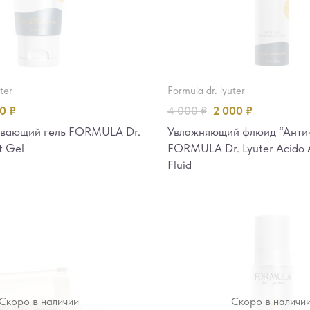
uter
formula dr. lyuter
60
₽
4 000
₽
2 000
₽
ивающий гель FORMULA Dr.
Увлажняющий флюид “Анти
t Gel
FORMULA Dr. Lyuter Acido 
Fluid
Скоро в наличии
Скоро в наличи