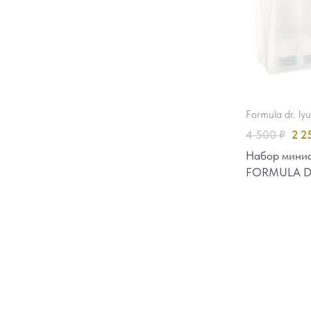
formula dr. ly
4 500
₽
2 2
Набор миниа
FORMULA Dr.