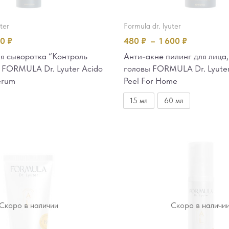
uter
formula dr. lyuter
00
₽
480
₽
–
1 600
₽
я сыворотка “Контроль
Анти-акне пилинг для лица,
 FORMULA Dr. Lyuter Acido
головы FORMULA Dr. Lyuter
erum
Peel For Home
15 мл
60 мл
Скоро в наличии
Скоро в наличи