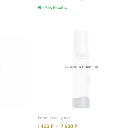
+246 Кешбэк
и
Скоро в наличии
formula dr. lyuter
1 400
₽
–
7 600
₽