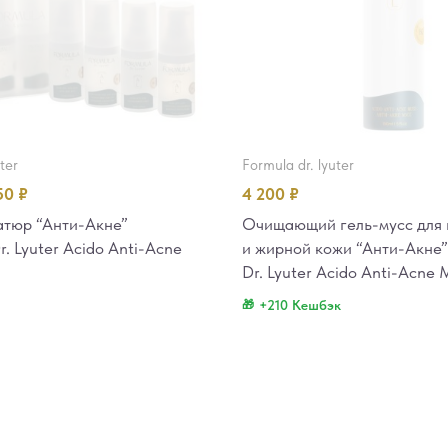
uter
formula dr. lyuter
50
₽
4 200
₽
тюр “Анти-Акне”
Очищающий гель-мусс для
 Lyuter Acido Anti-Acne
и жирной кожи “Анти-Акн
Dr. Lyuter Acido Anti-Acne 
+210 Кешбэк