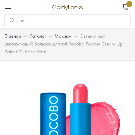
0
Вход
Username
Главная
—
Каталог
—
Макияж
—
Оттеночный
увлажняющий бальзам для губ Tocobo Powder Cream Lip
Balm 032 Rose Petal
Password
Запомнить меня
Забыли пароль?
Вход
Регистрация
Или войдите через