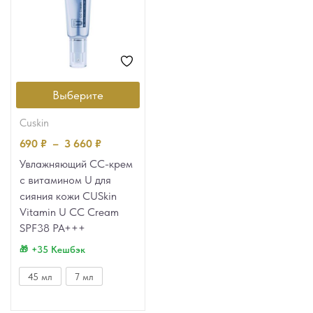
Выберите
cuskin
690
₽
–
3 660
₽
Увлажняющий CC-крем
с витамином U для
сияния кожи CUSkin
Vitamin U CC Cream
SPF38 PA+++
+35 Кешбэк
45 мл
7 мл