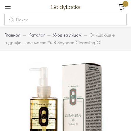
0
Вход
Username
Главная
—
Каталог
—
Уход за лицом
—
Очищающие
гидрофильное масло Yu.R Soybean Cleansing Oil
Password
Запомнить меня
Забыли пароль?
Вход
Регистрация
Или войдите через