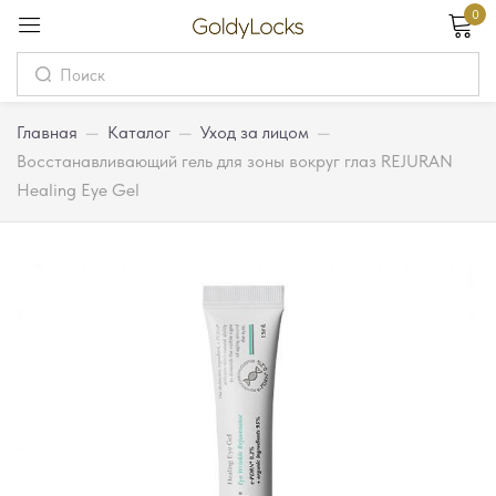
0
Вход
Username
Главная
—
Каталог
—
Уход за лицом
—
Восстанавливающий гель для зоны вокруг глаз REJURAN
Healing Eye Gel
Password
Запомнить меня
Забыли пароль?
Вход
Регистрация
Или войдите через