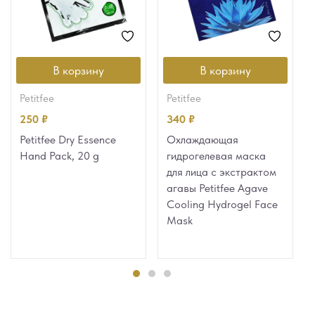
В корзину
В корзину
petitfee
petitfee
250
₽
340
₽
Petitfee Dry Essence
Охлаждающая
Hand Pack, 20 g
гидрогелевая маска
для лица с экстрактом
агавы Petitfee Agave
Cooling Hydrogel Face
Mask