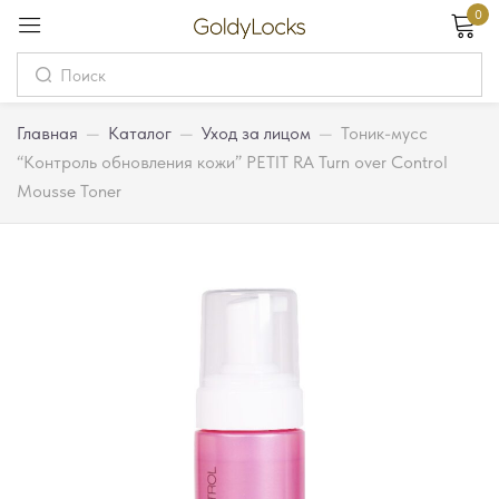
0
Вход
Username
Главная
—
Каталог
—
Уход за лицом
—
Тоник-мусс
“Контроль обновления кожи” PETIT RA Turn over Control
Mousse Toner
Password
Запомнить меня
Забыли пароль?
Вход
Регистрация
Или войдите через