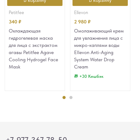
petitfee
ellevon
340
₽
2 980
₽
Охлаждающая
Омолаживающий крем
гидрогелевая маска
для увлажнения лица с
для лица с экстрактом
микро-каплями воды
агавы Petitfee Agave
Ellevon Anti-Aging
Cooling Hydrogel Face
System Water Drop
Mask
Cream
+30 Кешбэк
+7-977-367-78-50