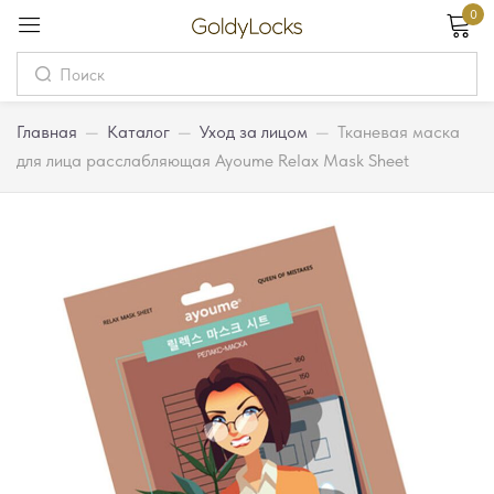
0
Вход
Username
Главная
—
Каталог
—
Уход за лицом
—
Тканевая маска
для лица расслабляющая Ayoume Relax Mask Sheet
Password
Запомнить меня
Забыли пароль?
Вход
Регистрация
Или войдите через