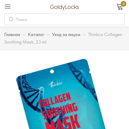
0
Вход
Username
Главная
—
Каталог
—
Уход за лицом
—
Thinkco Collagen
Soothing Mask, 23 ml
Password
Запомнить меня
Забыли пароль?
Вход
Регистрация
Или войдите через