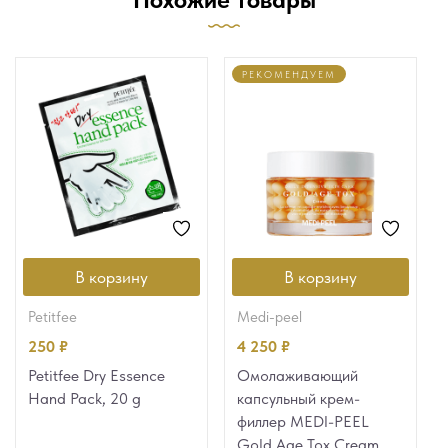
РЕКОМЕНДУЕМ
В корзину
В корзину
petitfee
medi-peel
250
₽
4 250
₽
Petitfee Dry Essence
Омолаживающий
Hand Pack, 20 g
капсульный крем-
филлер MEDI-PEEL
Gold Age Tox Cream