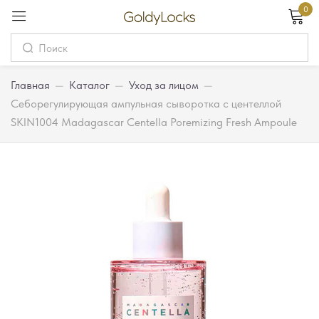
0
Вход
Username
Главная
—
Каталог
—
Уход за лицом
—
Себорегулирующая ампульная сыворотка с центеллой
SKIN1004 Madagascar Centella Poremizing Fresh Ampoule
Password
Запомнить меня
Забыли пароль?
Вход
Регистрация
Или войдите через