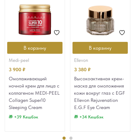
В корзину
В корзину
medi-peel
ellevon
3 900
₽
3 380
₽
Омолаживающий
Высокоактивная крем-
ночной крем для лица с
маска для омоложения
коллагеном MEDI-PEEL
кожи вокруг глаз с EGF
Collagen Super10
Ellevon Rejuvenation
Sleeping Cream
E.G.F Eye Cream
+39 Кешбэк
+34 Кешбэк