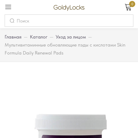
0
Вход
Username
Главная
—
Каталог
—
Уход за лицом
—
Мультивитаминные обновляющие пэды с кислотами Skin
Formula Daily Renewal Pads
Password
Запомнить меня
Забыли пароль?
Вход
Регистрация
Или войдите через