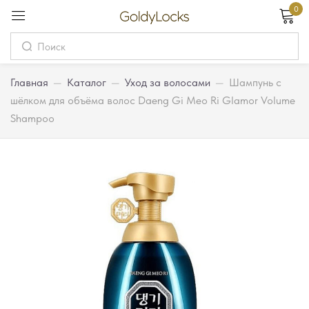
0
Вход
Username
Главная
—
Каталог
—
Уход за волосами
—
Шампунь с
шёлком для объёма волос Daeng Gi Meo Ri Glamor Volume
Shampoo
Password
Запомнить меня
Забыли пароль?
Вход
Регистрация
Или войдите через