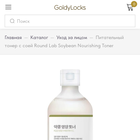
0
Вход
Username
Главная
—
Каталог
—
Уход за лицом
—
Питательный
тонер с соей Round Lab Soybean Nourishing Toner
Password
Запомнить меня
Забыли пароль?
Вход
Регистрация
Или войдите через