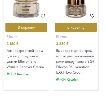
В корзину
В корзину
ellevon
ellevon
3 180
₽
3 380
₽
Антивозрастной крем
Высокоактивная крем-
для лица с муцином
маска для омоложения
улитки Ellevon Snail
кожи вокруг глаз с EGF
Wrinkle Recover Cream
Ellevon Rejuvenation
E.G.F Eye Cream
+32 Кешбэк
+34 Кешбэк