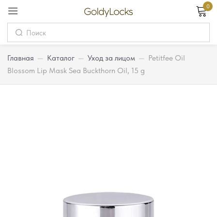
0
Вход
Username
Главная
—
Каталог
—
Уход за лицом
—
Petitfee Oil
Blossom Lip Mask Sea Buckthorn Oil, 15 g
Password
Запомнить меня
Забыли пароль?
Вход
Регистрация
Или войдите через