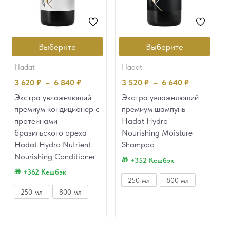
Выберите
Выберите
hadat
hadat
3 620
₽
–
6 840
₽
3 520
₽
–
6 640
₽
Экстра увлажняющий
Экстра увлажняющий
премиум кондиционер с
премиум шампунь
протеинами
Hadat Hydro
бразильского ореха
Nourishing Moisture
Hadat Hydro Nutrient
Shampoo
Nourishing Conditioner
+352 Кешбэк
+362 Кешбэк
250 мл
800 мл
250 мл
800 мл