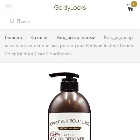
0
Вход
Username
Главная
—
Каталог
—
Уход за волосами
—
Кондиционер
для волос на основе экстратов трав Pedison Institut-beaute
Oriental Root Care Conditioner
Password
Запомнить меня
Забыли пароль?
Вход
Регистрация
Или войдите через