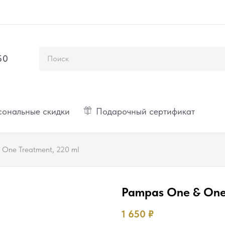
50
ональные скидки
Подарочный сертификат
One Treatment, 220 ml
Pampas One & One 
1 650
₽