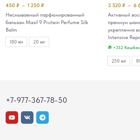
450
₽
–
1 250
₽
3 520
₽
–
6 
Несмываемый парфюмированный
Активный во
бальзам Masil 9 Protein Perfume Silk
премиум шамп
Balm
укрепления в
Intensive Rep
180 мл
20 мл
+352 Кешбэк
250 мл
8
+7-977-367-78-50