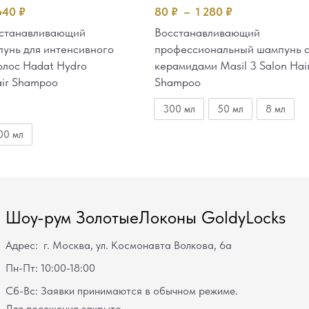
640
₽
80
₽
–
1 280
₽
сстанавливающий
Восстанавливающий
унь для интенсивного
профессиональный шампунь 
олос Hadat Hydro
керамидами Masil 3 Salon Ha
air Shampoo
Shampoo
300 мл
50 мл
8 мл
00 мл
Шоу-рум ЗолотыеЛоконы GoldyLocks
Адрес: г. Москва, ул. Космонавта Волкова, 6а
Пн-Пт: 10:00-18:00
Сб-Вс: Заявки принимаются в обычном режиме.
Для посещения закрыто.