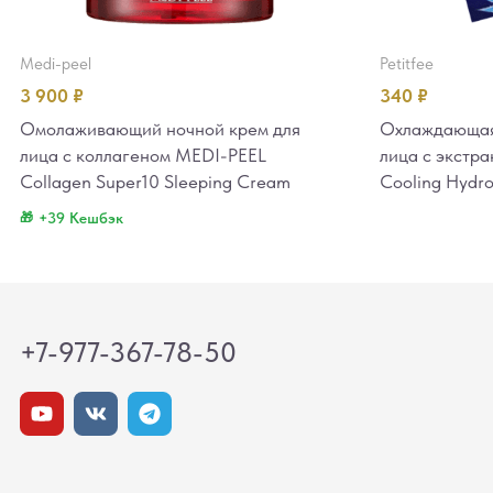
medi-peel
petitfee
3 900
₽
340
₽
Омолаживающий ночной крем для
Охлаждающая 
лица с коллагеном MEDI-PEEL
лица с экстра
Collagen Super10 Sleeping Cream
Cooling Hydr
+39 Кешбэк
+7-977-367-78-50