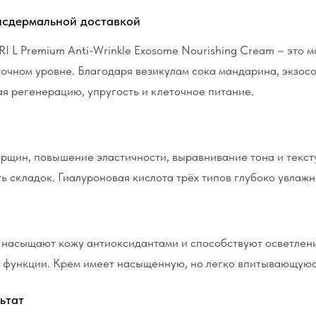
нсдермальной доставкой
L Premium Anti-Wrinkle Exosome Nourishing Cream
– это м
точном уровне. Благодаря
везикулам сока мандарина
, экзо
ая регенерацию, упругость и клеточное питание.
рщин, повышение эластичности, выравнивание тона и текст
ь складок.
Гиалуроновая кислота трёх типов
глубоко увлажня
насыщают кожу антиоксидантами и способствуют осветлен
функции. Крем имеет насыщенную, но легко впитывающуюся
ьтат