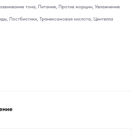
равнивание тона
,
Питание
,
Против морщин
,
Увлажнение
иды
,
Постбиотики
,
Транексамовая кислота
,
Центелла
ение