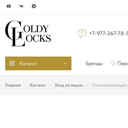
+7-977-367-78-
Каталог
Бренды
Перс
Главная
—
Каталог
—
Уход за лицом
—
Омолаживающий пр