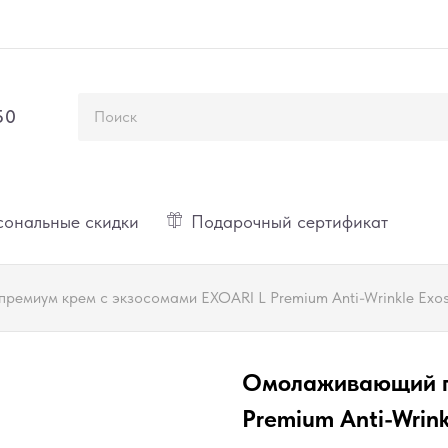
50
ональные скидки
Подарочный сертификат
емиум крем с экзосомами EXOARI L Premium Anti-Wrinkle Exo
Омолаживающий п
Premium Anti-Wrin