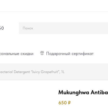
50
ональные скидки
Подарочный сертификат
terial Detergent “Juicy Grapefruit”, 1L
Mukunghwa Antibact
650
₽