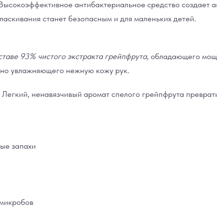
 Высокоэффективное антибактериальное средство создает а
ласкивания станет безопасным и для маленьких детей.
ставе 93% чистого экстракта грейпфрута,
обладающего мощ
сно увлажняющего нежную кожу рук.
 Легкий, ненавязчивый аромат спелого грейпфрута преврати
ные запахи
 микробов