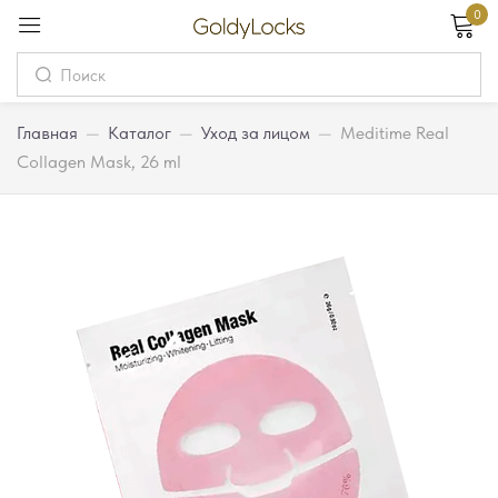
0
Вход
Username
Главная
—
Каталог
—
Уход за лицом
—
Meditime Real
Сollagen Mask, 26 ml
Password
Запомнить меня
Забыли пароль?
Вход
Регистрация
Или войдите через