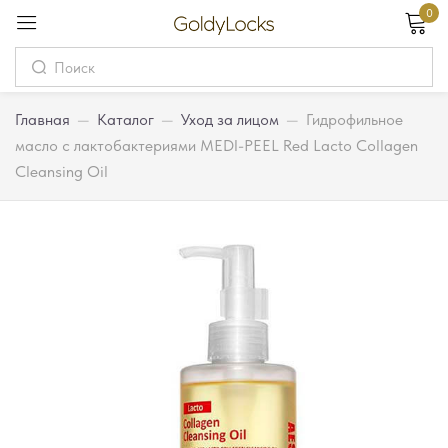
0
Вход
Username
Главная
—
Каталог
—
Уход за лицом
—
Гидрофильное
масло с лактобактериями MEDI-PEEL Red Lacto Collagen
Cleansing Oil
Password
Запомнить меня
Забыли пароль?
Вход
Регистрация
Или войдите через