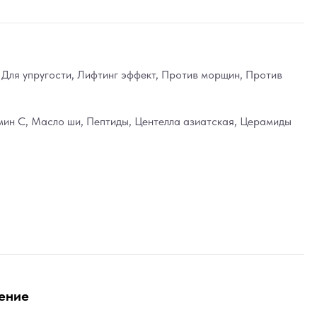
,
Для упругости
,
Лифтинг эффект
,
Против морщин
,
Против
мин С
,
Масло ши
,
Пептиды
,
Центелла азиатская
,
Церамиды
ение