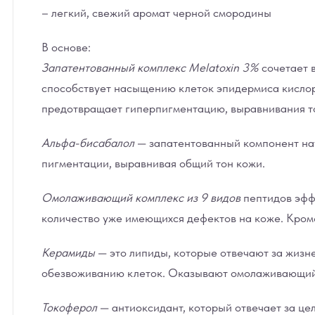
– легкий, свежий аромат черной смородины
В основе:
Запатентованный комплекс Melatoxin 3%
сочетает 
способствует насыщению клеток эпидермиса кислор
предотвращает гиперпигментацию, выравнивания то
Альфа-бисабалол
— запатентованный компонент нат
пигментации, выравнивая общий тон кожи.
Омолаживающий комплекс из 9 видов
пептидов эфф
количество уже имеющихся дефектов на коже. Кроме
Керамиды
— это липиды, которые отвечают за жизн
обезвоживанию клеток. Оказывают омолаживающий 
Токоферол
— антиоксидант, который отвечает за це