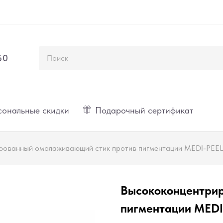
50
ональные скидки
Подарочный сертификат
ованный омолаживающий стик против пигментации MEDI-PEEL P
Высококонцентри
пигментации MEDI-