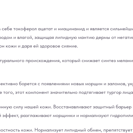
в себе токоферол ацетат и ниацинамид и является сильней
одом и влагой, защищая липидную мантию дермы от негатив
н кожи и даря ей здоровое сияние.
урального происхождения, который снижает синтез меланин
ективно борется с появлениями новых морщин и заломов, ук
 того, этот компонент значительно подтягивает тургор лица
енную силу нашей кожи. Восстанавливают защитный барьер 
эффект, разглаживают морщинки и нормализуют гидропили
лостность кожи. Нормализует липидный обмен, препятствуе