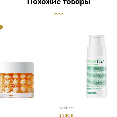
Похожие товары
М
medi-peel
3 200
₽