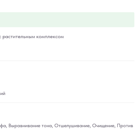
 растительным комплексом
ний
ефа
,
Выравнивание тона
,
Отшелушивание
,
Очищение
,
Против