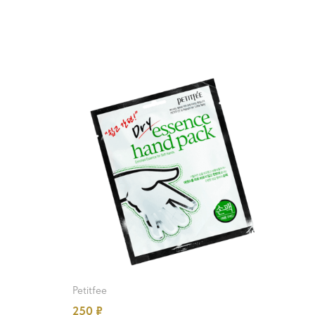
petitfee
250
₽