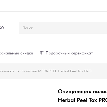
50
ональные скидки
Подарочный сертификат
-маска со спикулами MEDI-PEEL Herbal Peel Tox PRO
Очищающая пилинг
Herbal Peel Tox P