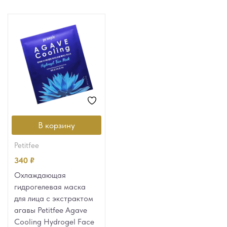
В корзину
petitfee
340
₽
Охлаждающая
гидрогелевая маска
для лица с экстрактом
агавы Petitfee Agave
Cooling Hydrogel Face