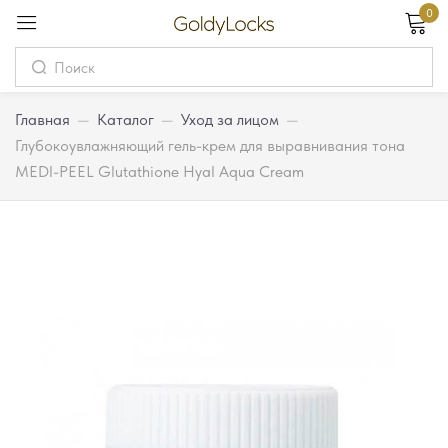
0
Вход
Username
Главная
—
Каталог
—
Уход за лицом
—
Глубокоувлажняющий гель-крем для выравнивания тона
MEDI-PEEL Glutathione Hyal Aqua Cream
Password
Запомнить меня
Забыли пароль?
Вход
Регистрация
Или войдите через