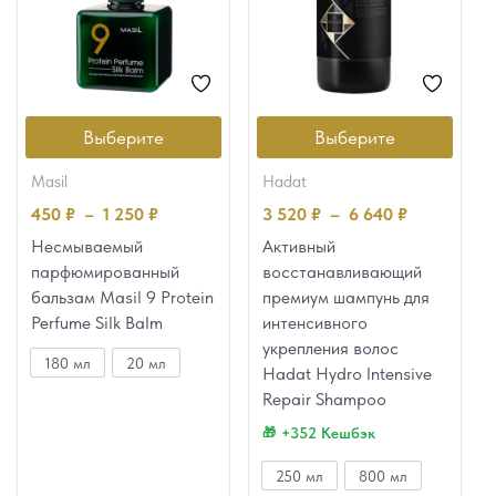
Выберите
Выберите
masil
hadat
450
₽
–
1 250
₽
3 520
₽
–
6 640
₽
Несмываемый
Активный
парфюмированный
восстанавливающий
бальзам Masil 9 Protein
премиум шампунь для
Perfume Silk Balm
интенсивного
укрепления волос
180 мл
20 мл
Hadat Hydro Intensive
Repair Shampoo
+352 Кешбэк
250 мл
800 мл