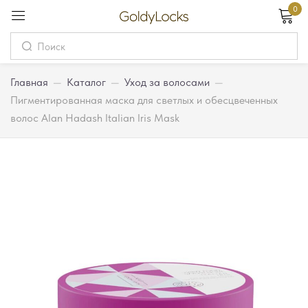
0
Вход
Username
Главная
—
Каталог
—
Уход за волосами
—
Пигментированная маска для светлых и обесцвеченных
волос Alan Hadash Italian Iris Mask
Password
Запомнить меня
Забыли пароль?
Вход
Регистрация
Или войдите через