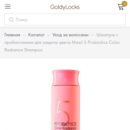
0
Вход
Username
Главная
—
Каталог
—
Уход за волосами
—
Шампунь с
пробиотиками для защиты цвета Masil 5 Probiotics Color
Radiance Shampoo
Password
Запомнить меня
Забыли пароль?
Вход
Регистрация
Или войдите через