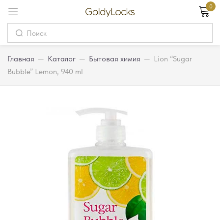
0
Вход
Username
Главная
—
Каталог
—
Бытовая химия
—
Lion “Sugar
Bubble” Lemon, 940 ml
Password
Запомнить меня
Забыли пароль?
Вход
Регистрация
Или войдите через