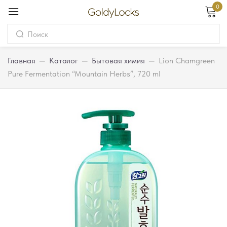
0
Вход
Username
Главная
—
Каталог
—
Бытовая химия
—
Lion Chamgreen
Pure Fermentation “Mountain Herbs”, 720 ml
Password
Запомнить меня
Забыли пароль?
Вход
Регистрация
Или войдите через