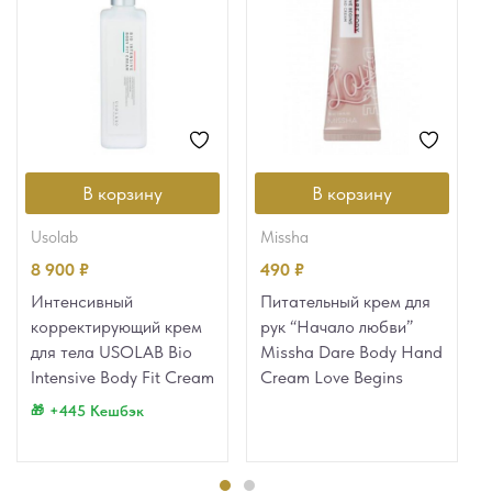
В корзину
В корзину
usolab
missha
8 900
₽
490
₽
Интенсивный
Питательный крем для
корректирующий крем
рук “Начало любви”
для тела USOLAB Bio
Missha Dare Body Hand
Intensive Body Fit Cream
Cream Love Begins
+445 Кешбэк