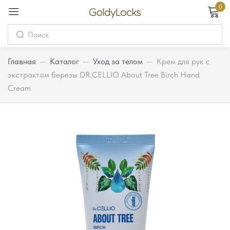
0
Вход
Username
Главная
—
Каталог
—
Уход за телом
—
Крем для рук с
экстрактом березы DR.CELLIO About Tree Birch Hand
Cream
Password
Запомнить меня
Забыли пароль?
Вход
Регистрация
Или войдите через