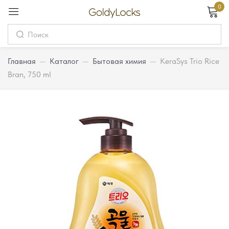
0
Вход
Username
Главная
—
Каталог
—
Бытовая химия
—
KeraSys Trio Rice
Bran, 750 ml
Password
Запомнить меня
Забыли пароль?
Вход
Регистрация
Или войдите через