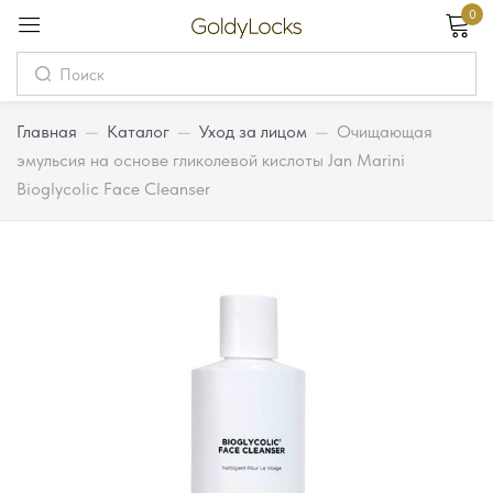
0
Вход
Username
Главная
—
Каталог
—
Уход за лицом
—
Очищающая
эмульсия на основе гликолевой кислоты Jan Marini
Bioglycolic Face Cleanser
Password
Запомнить меня
Забыли пароль?
Вход
Регистрация
Или войдите через