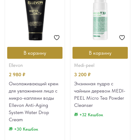
В корзину
В корзину
ellevon
medi-peel
2 980
₽
3 200
₽
Омолаживающий крем
Энзимная пудра с
для увлажнения лица с
чайным деревом MEDI-
микро-каплями воды
PEEL Micro Tea Powder
Ellevon Anti-Aging
Cleanser
System Water Drop
+32 Кешбэк
Cream
+30 Кешбэк