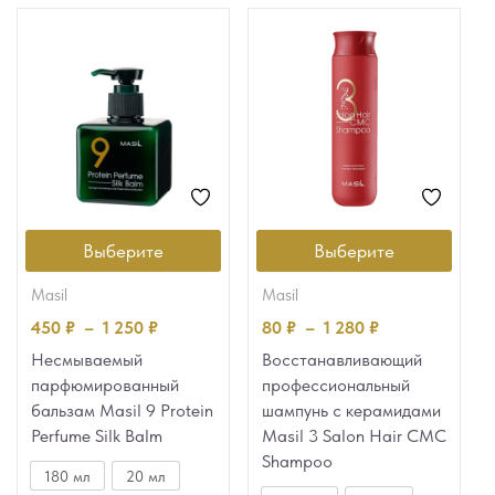
Выберите
Выберите
masil
masil
450
₽
–
1 250
₽
80
₽
–
1 280
₽
Несмываемый
Восстанавливающий
парфюмированный
профессиональный
бальзам Masil 9 Protein
шампунь с керамидами
Perfume Silk Balm
Masil 3 Salon Hair CMC
Shampoo
180 мл
20 мл