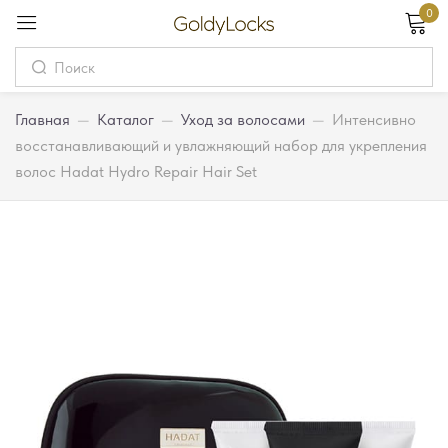
0
Вход
Username
Главная
—
Каталог
—
Уход за волосами
—
Интенсивно
восстанавливающий и увлажняющий набор для укрепления
волос Hadat Hydro Repair Hair Set
Password
Запомнить меня
Забыли пароль?
Вход
Регистрация
Или войдите через