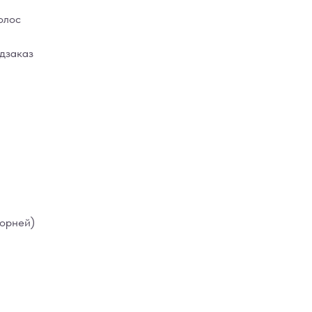
олос
дзаказ
корней)