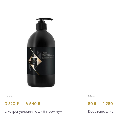
hadat
masil
3 520
₽
–
6 640
₽
80
₽
–
1 280
Экстра увлажняющий премиум
Восстанавли