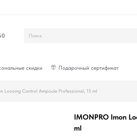
50
ональные скидки
Подарочный сертификат
Loosing Control Ampoule Professional, 15 ml
IMONPRO Imon Loos
ml