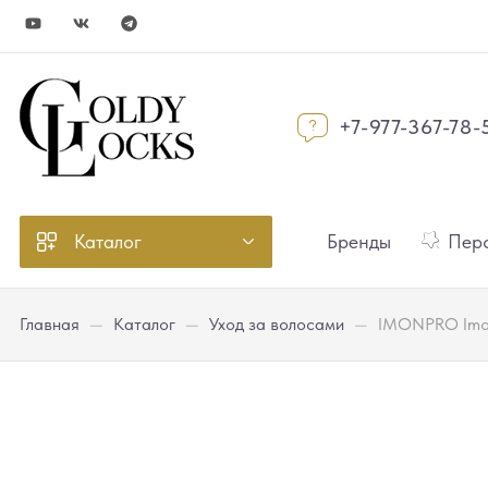
+7-977-367-78-
Каталог
Бренды
Перс
Главная
—
Каталог
—
Уход за волосами
—
IMONPRO Imon 