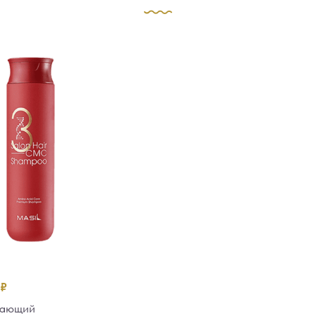
₽
вающий