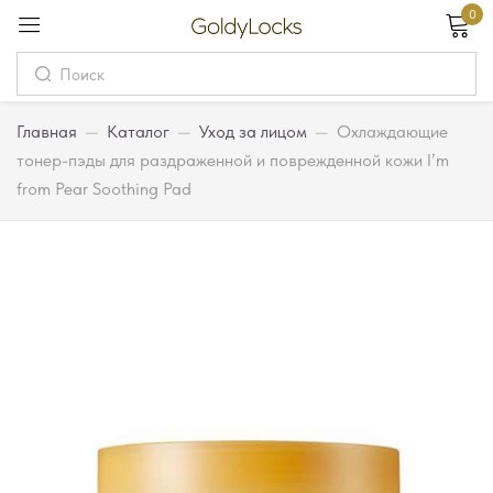
0
Вход
Username
Главная
—
Каталог
—
Уход за лицом
—
Охлаждающие
тонер-пэды для раздраженной и поврежденной кожи I’m
from Pear Soothing Pad
Password
Запомнить меня
Забыли пароль?
Вход
Регистрация
Или войдите через