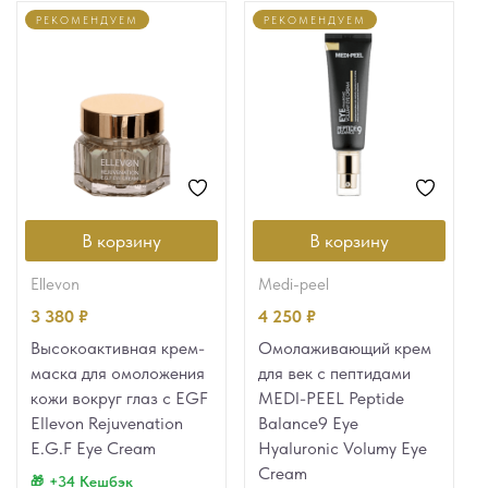
РЕКОМЕНДУЕМ
РЕКОМЕНДУЕМ
В корзину
В корзину
ellevon
medi-peel
3 380
₽
4 250
₽
Высокоактивная крем-
Омолаживающий крем
маска для омоложения
для век с пептидами
кожи вокруг глаз с EGF
MEDI-PEEL Peptide
Ellevon Rejuvenation
Balance9 Eye
E.G.F Eye Cream
Hyaluronic Volumy Eye
Cream
+34 Кешбэк