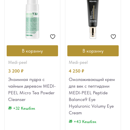
В корзину
В корзину
medi-peel
medi-peel
3 200
₽
4 250
₽
Энзимная пудра с
Омолаживающий крем
чайным деревом MEDI-
для век с пептидами
PEEL Micro Tea Powder
MEDI-PEEL Peptide
Cleanser
Balance9 Eye
Hyaluronic Volumy Eye
+32 Кешбэк
Cream
+43 Кешбэк