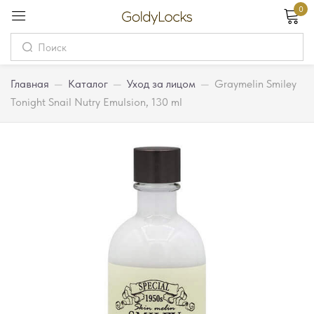
0
Вход
Username
Главная
—
Каталог
—
Уход за лицом
—
Graymelin Smiley
Tonight Snail Nutry Emulsion, 130 ml
Password
Запомнить меня
Забыли пароль?
Вход
Регистрация
Или войдите через