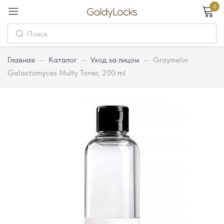
0
Вход
Username
Главная
—
Каталог
—
Уход за лицом
—
Graymelin
Galactomyces Multy Toner, 200 ml
Password
Запомнить меня
Забыли пароль?
Вход
Регистрация
Или войдите через