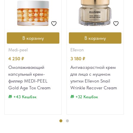
В корзину
В корзину
medi-peel
ellevon
4 250
₽
3 180
₽
Омолаживающий
Антивозрастной крем
капсульный крем-
для лица с муцином
филлер MEDI-PEEL
улитки Ellevon Snail
Gold Age Tox Cream
Wrinkle Recover Cream
+43 Кешбэк
+32 Кешбэк