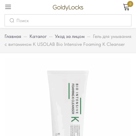
0
Вход
Username
Главная
—
Каталог
—
Уход за лицом
—
Гель для умывания
с витамином К USOLAB Bio Intensive Foaming K Cleanser
Password
Запомнить меня
Забыли пароль?
Вход
Регистрация
Или войдите через