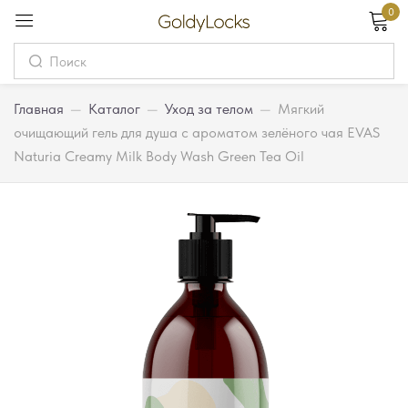
0
Вход
Username
Главная
—
Каталог
—
Уход за телом
—
Мягкий
очищающий гель для душа с ароматом зелёного чая EVAS
Naturia Creamy Milk Body Wash Green Tea Oil
Password
Запомнить меня
Забыли пароль?
Вход
Регистрация
Или войдите через