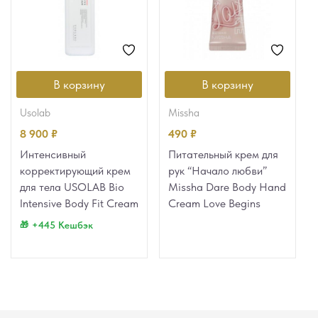
В корзину
В корзину
usolab
missha
8 900
₽
490
₽
Интенсивный
Питательный крем для
корректирующий крем
рук “Начало любви”
для тела USOLAB Bio
Missha Dare Body Hand
Intensive Body Fit Cream
Cream Love Begins
+445 Кешбэк