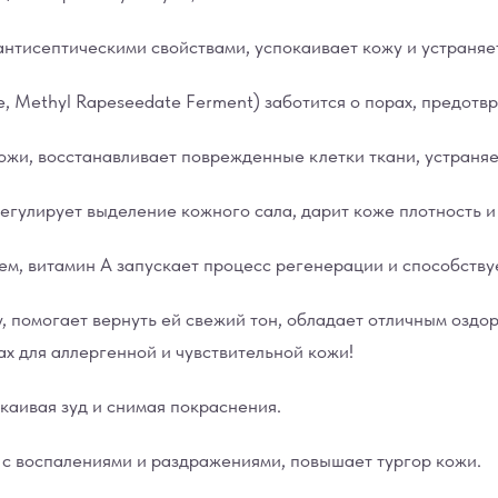
нтисептическими свойствами, успокаивает кожу и устраняет
, Methyl Rapeseedate Ferment) заботится о порах, предотвр
жи, восстанавливает поврежденные клетки ткани, устраняе
гулирует выделение кожного сала, дарит коже плотность и 
м, витамин А запускает процесс регенерации и способству
, помогает вернуть ей свежий тон, обладает отличным озд
ах для аллергенной и чувствительной кожи!
каивая зуд и снимая покраснения.
 с воспалениями и раздражениями, повышает тургор кожи.