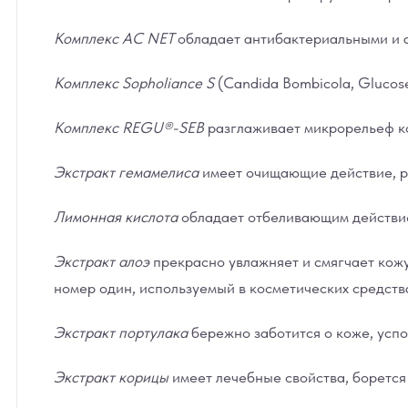
Комплекс AC NEТ
обладает антибактериальными и а
Комплекс Sopholiance S
(Candida Bombicola, Glucose
Комплекс REGU®-SEB
разглаживает микрорельеф ко
Экстракт гемамелиса
имеет очищающие действие, ре
Лимонная кислота
обладает отбеливающим действие
Экстракт алоэ
прекрасно увлажняет и смягчает кожу
номер один, используемый в косметических средств
Экстракт портулака
бережно заботится о коже, успо
Экстракт корицы
имеет лечебные свойства, борется