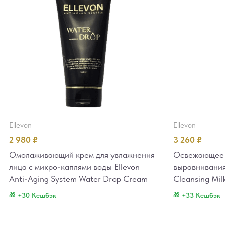
ellevon
ellevon
2 980
₽
3 260
₽
Омолаживающий крем для увлажнения
Освежающее 
лица с микро-каплями воды Ellevon
выравнивания 
Anti-Aging System Water Drop Cream
Cleansing Mil
+30 Кешбэк
+33 Кешбэк