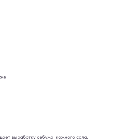
оже
щает выработку себума, кожного сала.