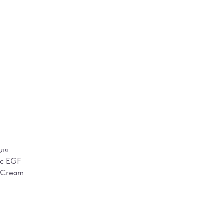
для
 с EGF
e Cream