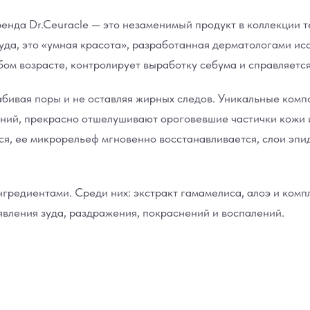
енда Dr.Ceuracle — это незаменимый продукт в коллекции те
чуда, это «умная красота», разработанная дерматологами ис
бом возрасте, контролирует выработку себума и справляетс
забивая поры и не оставляя жирных следов. Уникальные ком
ний, прекрасно отшелушивают ороговевшие частички кожи и
я, ее микрорельеф мгновенно восстанавливается, слои эпи
едиентами. Среди них: экстракт гамамелиса, алоэ и комп
явления зуда, раздражения, покраснений и воспалений.