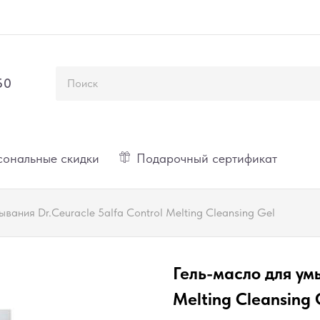
50
ональные скидки
Подарочный сертификат
ывания Dr.Ceuracle 5alfa Control Melting Cleansing Gel
Гель-масло для умы
Melting Cleansing 