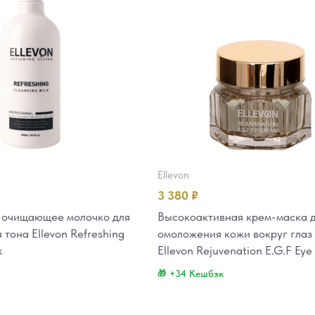
ellevon
3 380
₽
очищающее молочко для
Высокоактивная крем-маска 
тона Ellevon Refreshing
омоложения кожи вокруг глаз
k
Ellevon Rejuvenation E.G.F Ey
+34 Кешбэк