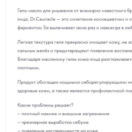
Гель-масло для умывания от всемирно известного бр
лица. Dr.Ceuracle — это сочетание космецевтики и 
ферментом 5а вылечивает акне раз и навсегда в лю
Легкая текстура геля прекрасно очищает кожу, не 
сальных желёз и предотвращают появление воспале
Благодаря масляному гелю кожа лица разглаживаетс
плотными.
Продукт обогащен мощными себорегулирующими ингр
здоровье кожи, а также являются профилактикой по
Какие проблемы решает?
– плотный макияж и внешние загрязнения
– чрезмерная выработка себума
– появление несовершенств на коже