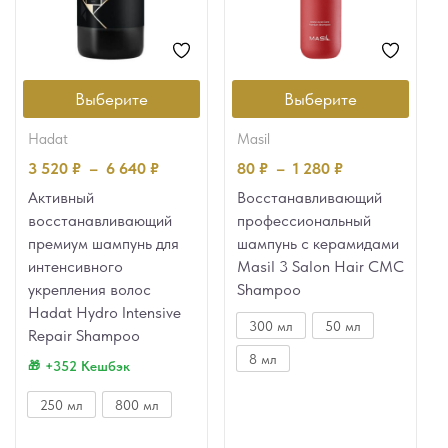
Выберите
Выберите
hadat
masil
3 520
₽
–
6 640
₽
80
₽
–
1 280
₽
Активный
Восстанавливающий
восстанавливающий
профессиональный
премиум шампунь для
шампунь с керамидами
интенсивного
Masil 3 Salon Hair CMC
укрепления волос
Shampoo
Hadat Hydro Intensive
300 мл
50 мл
Repair Shampoo
8 мл
+352 Кешбэк
250 мл
800 мл