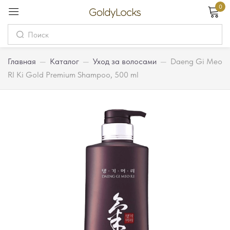
0
Вход
Username
Главная
—
Каталог
—
Уход за волосами
—
Daeng Gi Meo
RI Ki Gold Premium Shampoo, 500 ml
Password
Запомнить меня
Забыли пароль?
Вход
Регистрация
Или войдите через