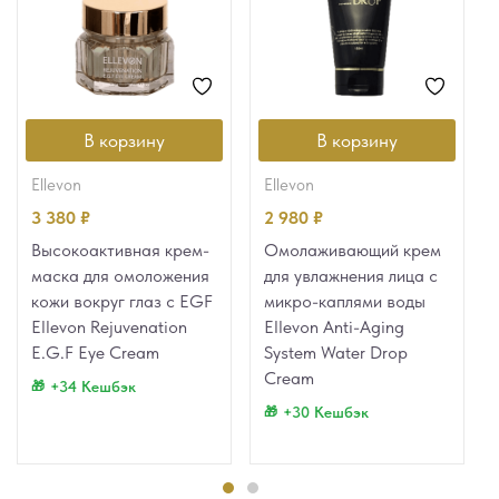
В корзину
В корзину
ellevon
ellevon
3 380
₽
2 980
₽
Высокоактивная крем-
Омолаживающий крем
маска для омоложения
для увлажнения лица с
кожи вокруг глаз с EGF
микро-каплями воды
Ellevon Rejuvenation
Ellevon Anti-Aging
E.G.F Eye Cream
System Water Drop
Cream
+34 Кешбэк
+30 Кешбэк