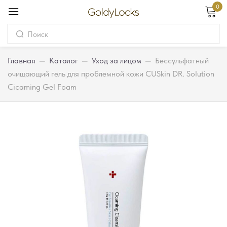
0
Вход
Username
Главная
—
Каталог
—
Уход за лицом
—
Бессульфатный
очищающий гель для проблемной кожи CUSkin DR. Solution
Cicaming Gel Foam
Password
Запомнить меня
Забыли пароль?
Вход
Регистрация
Или войдите через