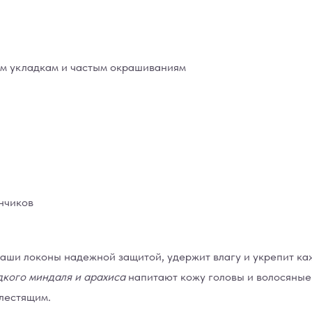
м укладкам и частым окрашиваниям
ончиков
аши локоны надежной защитой, удержит влагу и укрепит ка
дкого миндаля и арахиса
напитают кожу головы и волосяные
блестящим.