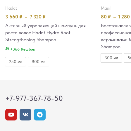
hadat
masil
3 660
₽
–
7 320
₽
80
₽
–
1 280
Активный укрепляющий шампунь для
Восстанавли
роста волос Hadat Hydro Root
профессиона
Strengthening Shampoo
керамидами M
Shampoo
+366 Кешбэк
300 мл
5
250 мл
800 мл
+7-977-367-78-50