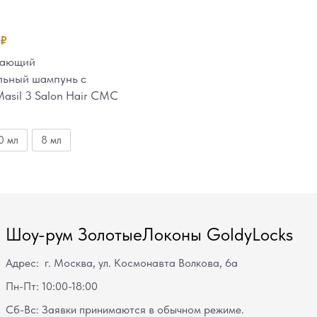
₽
вающий
льный шампунь с
asil 3 Salon Hair CMC
0 мл
8 мл
Шоу-рум ЗолотыеЛоконы GoldyLocks
Адрес: г. Москва, ул. Космонавта Волкова, 6а
Пн-Пт: 10:00-18:00
Сб-Вс: Заявки принимаются в обычном режиме.