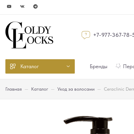
+7-977-367-78-
Каталог
Бренды
Перс
Главная
—
Каталог
—
Уход за волосами
—
Ceraclinic De