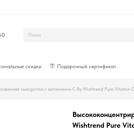
50
ональные скидки
Подарочный сертификат
ованная сыворотка с витамином С By Wishtrend Pure Vitamin 
Высококонцентрир
Wishtrend Pure Vi