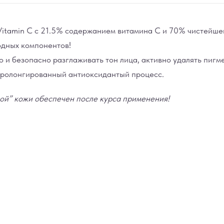
 Vitamin C с 21.5% содержанием витамина С и 70% чистейш
одных компонентов!
 и безопасно разглаживать тон лица, активно удалять пигм
пролонгированный антиоксидантый процесс.
ной” кожи обеспечен после курса применения!