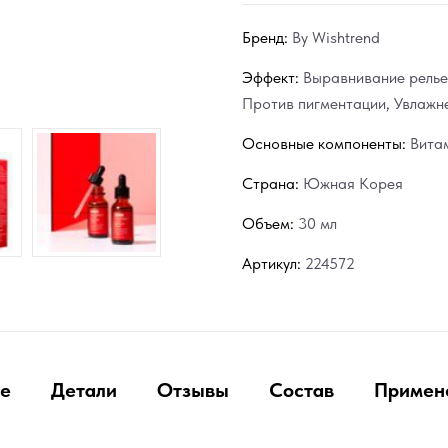
Бренд:
By Wishtrend
Эффект:
Выравнивание рель
Против пигментации
,
Увлажн
Основные компоненты:
Вита
Страна:
Южная Корея
Объем:
30 мл
Артикул:
224572
е
Детали
Отзывы
Состав
Примен