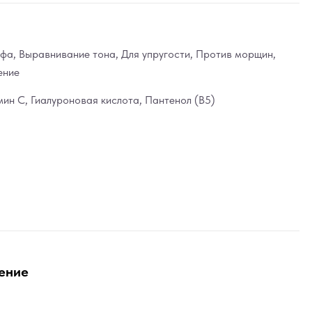
ефа
,
Выравнивание тона
,
Для упругости
,
Против морщин
,
ение
мин С
,
Гиалуроновая кислота
,
Пантенол (В5)
ение