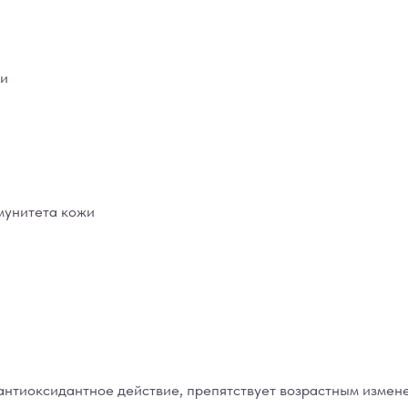
жи
мунитета кожи
антиоксидантное действие, препятствует возрастным измен