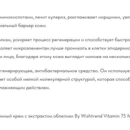
инокислотами, лечит купероз, разглаживает морщинки, увл
мальный барьер кожи.
лизм, ускоряет процесс регенерации и способствует быст
воляет микроэлементам лучше проникать в клетки эпидермис
 лица, благодаря этому кожа выглядит моложе на несколько
генерирующее, антибактериальное средство. Он использует
дает особой мелкой молекулярной структурой, которая спосо
влажняющим действием.
ный крем с экстрактом облепихи By Wishtrend Vitamin 75 M