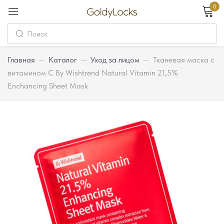
0
Вход
Username
Главная
—
Каталог
—
Уход за лицом
—
Тканевая маска с
витамином С By Wishtrend Natural Vitamin 21,5%
Enchancing Sheet Mask
Password
Запомнить меня
Забыли пароль?
Вход
Регистрация
Или войдите через