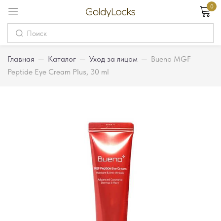
0
Вход
Username
Главная
—
Каталог
—
Уход за лицом
—
Bueno MGF
Peptide Eye Cream Plus, 30 ml
Password
Запомнить меня
Забыли пароль?
Вход
Регистрация
Или войдите через