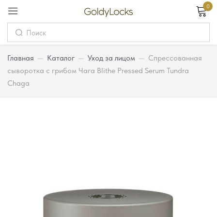
0
Вход
Username
Главная
—
Каталог
—
Уход за лицом
—
Спрессованная
сыворотка с грибом Чага Blithe Pressed Serum Tundra
Chaga
Password
Запомнить меня
Забыли пароль?
Вход
Регистрация
Или войдите через