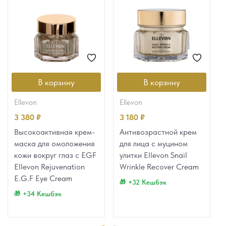
В корзину
В корзину
ellevon
ellevon
3 380
₽
3 180
₽
Высокоактивная крем-
Антивозрастной крем
маска для омоложения
для лица с муцином
кожи вокруг глаз с EGF
улитки Ellevon Snail
Ellevon Rejuvenation
Wrinkle Recover Cream
E.G.F Eye Cream
+32 Кешбэк
+34 Кешбэк