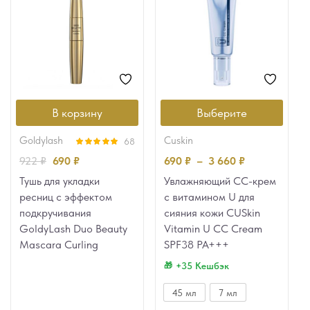
В корзину
Выберите
goldylash
cuskin
68
Оценка
4.90
922
₽
690
₽
690
₽
–
3 660
₽
из 5
Тушь для укладки
Увлажняющий CC-крем
ресниц с эффектом
с витамином U для
подкручивания
сияния кожи CUSkin
GoldyLash Duo Beauty
Vitamin U CC Cream
Mascara Curling
SPF38 PA+++
+35 Кешбэк
45 мл
7 мл