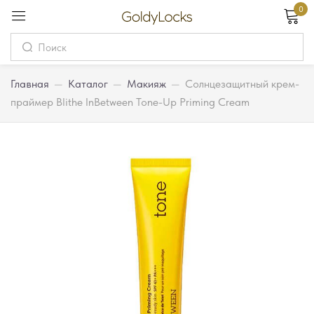
0
Вход
Username
Главная
—
Каталог
—
Макияж
—
Солнцезащитный крем-
праймер Blithe InBetween Tone-Up Priming Cream
Password
Запомнить меня
Забыли пароль?
Вход
Регистрация
Или войдите через