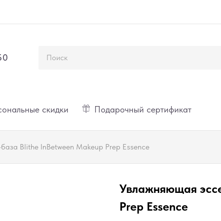
50
ональные скидки
Подарочный сертификат
аза Blithe InBetween Makeup Prep Essence
Увлажняющая эссе
Prep Essence