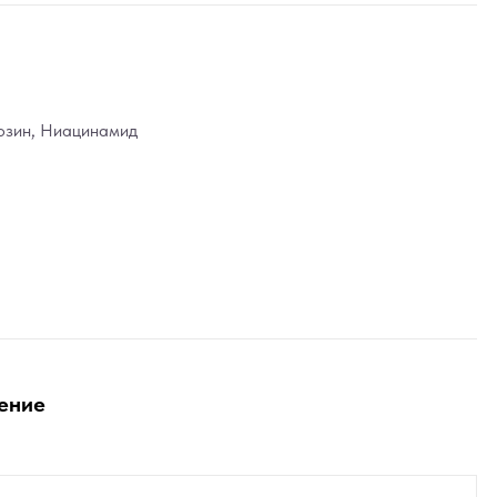
озин
,
Ниацинамид
ение