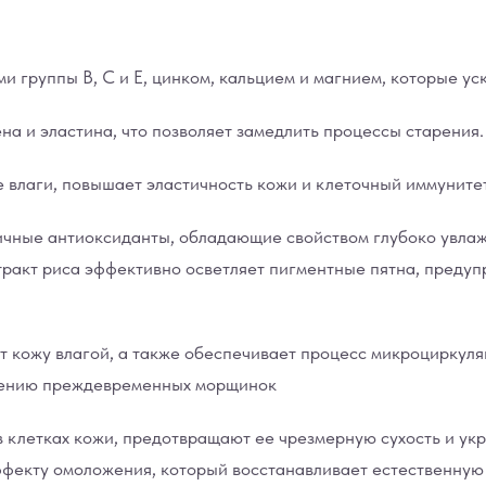
 группы В, С и Е, цинком, кальцием и магнием, которые ус
на и эластина, что позволяет замедлить процессы старения.
е влаги, повышает эластичность кожи и клеточный иммунитет
ичные антиоксиданты, обладающие свойством глубоко увлажня
ракт риса эффективно осветляет пигментные пятна, предуп
ет кожу влагой, а также обеспечивает процесс микроциркуля
овению преждевременных морщинок
в клетках кожи, предотвращают ее чрезмерную сухость и у
ффекту омоложения, который восстанавливает естественную 