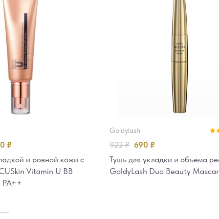
goldylash
Оце
80
₽
922
₽
690
₽
из 
ладкой и ровной кожи с
Тушь для укладки и объема р
CUSkin Vitamin U BB
GoldyLash Duo Beauty Mascar
8 PA++