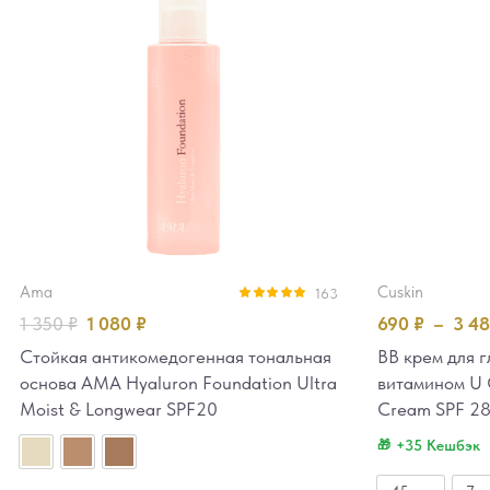
ama
cuskin
163
Оценка
4.94
1 350
₽
1 080
₽
690
₽
–
3 4
из 5
Стойкая антикомедогенная тональная
ВВ крем для г
основа AMA Hyaluron Foundation Ultra
витамином U 
Moist & Longwear SPF20
Cream SPF 2
+35 Кешбэк