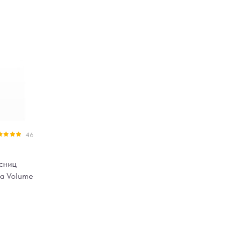
46
нка
4.91
5
есниц
a Volume