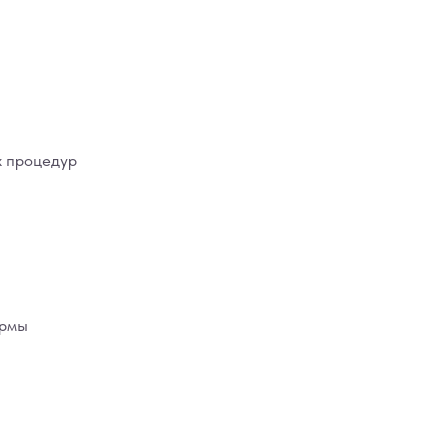
х процедур
ермы