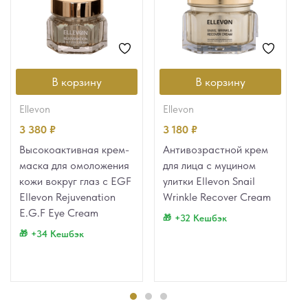
В корзину
В корзину
ellevon
ellevon
3 380
₽
3 180
₽
Высокоактивная крем-
Антивозрастной крем
маска для омоложения
для лица с муцином
кожи вокруг глаз с EGF
улитки Ellevon Snail
Ellevon Rejuvenation
Wrinkle Recover Cream
E.G.F Eye Cream
+32 Кешбэк
+34 Кешбэк