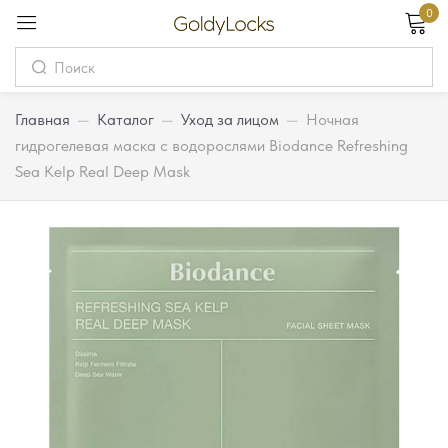
0
Вход
Username
Главная
—
Каталог
—
Уход за лицом
—
Ночная
гидрогелевая маска с водорослями Biodance Refreshing
Sea Kelp Real Deep Mask
Password
Запомнить меня
Забыли пароль?
Вход
Регистрация
Или войдите через