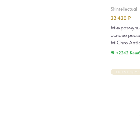
skintellectual
22 420
₽
Микроэмульс
основе ресве
MiChro Anti
+2242 Кеш
РЕКОМЕНДУ