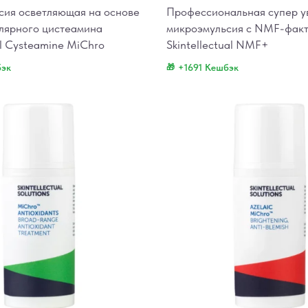
ия осветляющая на основе
Профессиональная супер 
лярного цистеамина
микроэмульсия с NMF-фак
al Cysteamine MiChro
Skintellectual NMF+
бэк
+1691 Кешбэк