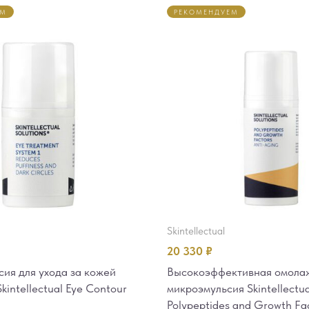
ЕМ
РЕКОМЕНДУЕМ
skintellectual
20 330
₽
ия для ухода за кожей
Высокоэффективная омол
Skintellectual Eye Contour
микроэмульсия Skintellectua
Polypeptides and Growth Fa