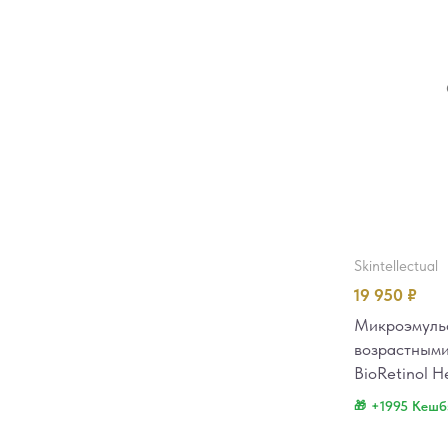
skintellectual
19 950
₽
Микроэмульс
возрастными 
BioRetinol H
+1995 Кешб