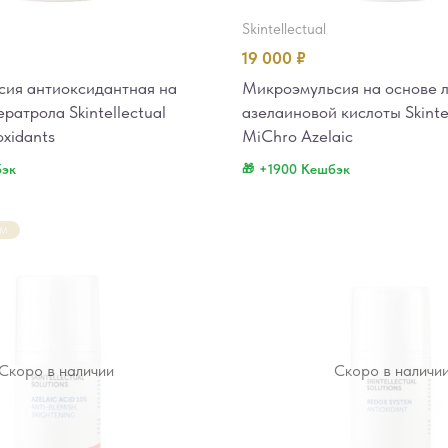
skintellectual
19 000
₽
ия антиоксидантная на
Микроэмульсия на основе 
ратрола Skintellectual
азелаиновой кислоты Skinte
oxidants
MiChro Azelaic
бэк
+1900 Кешбэк
ЕМ
Скоро в наличии
Скоро в наличи