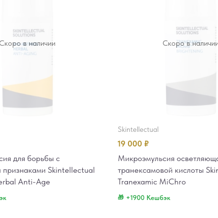
Скоро в наличии
Скоро в наличи
skintellectual
19 000
₽
ия для борьбы с
Микроэмульсия осветляюща
признаками Skintellectual
транексамовой кислоты Skin
erbal Anti-Age
Tranexamic MiChro
эк
+1900 Кешбэк