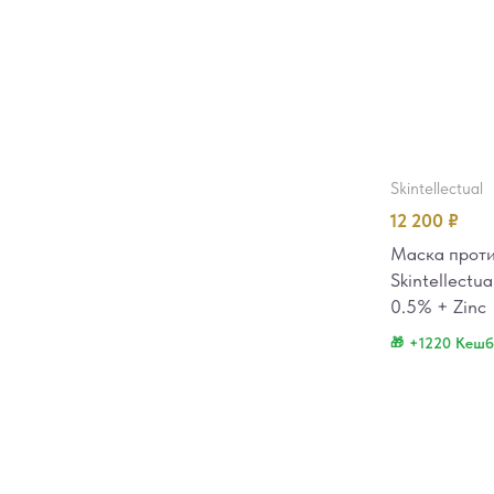
skintellectual
12 200
₽
Маска проти
Skintellectua
0.5% + Zinc
+1220 Кешб