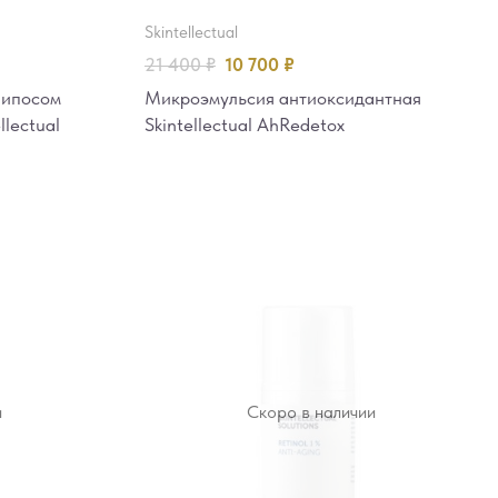
skintellectual
21 400
₽
10 700
₽
липосом
Микроэмульсия антиоксидантная
llectual
Skintellectual AhRedetox
и
Скоро в наличии