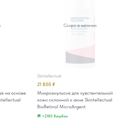
и
Скоро в наличии
skintellectual
21 850
₽
я на основе
Микроэмульсия для чувствительной
tellectual
кожи склонной к акне Skintellectual
BioRetinol MicroArgent
+2185 Кешбэк