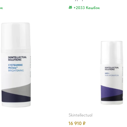
эк
+2033 Кешбэк
skintellectual
16 910
₽