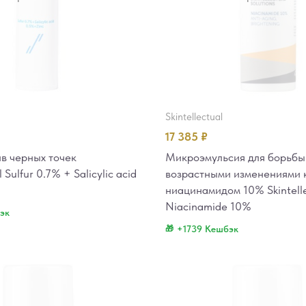
skintellectual
17 385
₽
в черных точек
Микроэмульсия для борьбы
l Sulfur 0.7% + Salicylic acid
возрастными изменениями 
ниацинамидом 10% Skintell
Niacinamide 10%
эк
+1739 Кешбэк