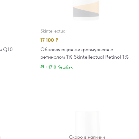
skintellectual
17 100
₽
м Q10
Обновляющая микроэмульсия с
ретинолом 1% Skintellectual Retinol 1%
+1710 Кешбэк
и
Скоро в наличии