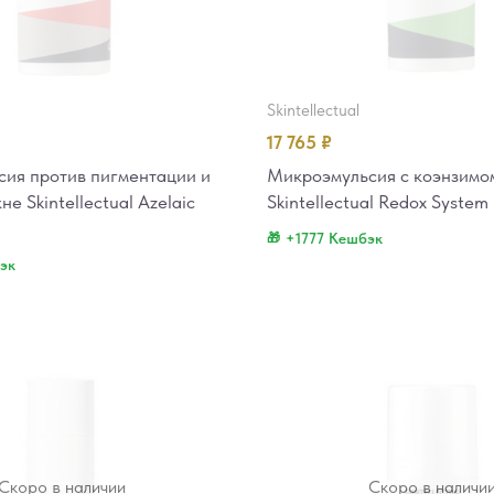
skintellectual
17 765
₽
ия против пигментации и
Микроэмульсия с коэнзимо
не Skintellectual Azelaic
Skintellectual Redox System
+1777 Кешбэк
эк
Скоро в наличии
Скоро в наличи