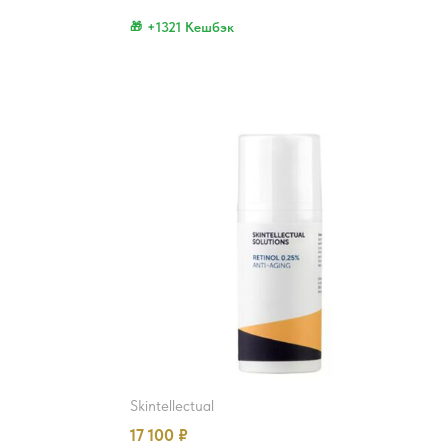
+1321 Кешбэк
skintellectual
17 100
₽